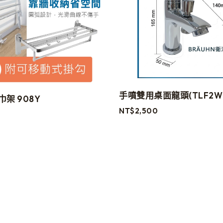
手噴雙用桌面龍頭(TLF2W0
架 908Y
NT$
2,500
0