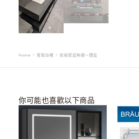
Home
客製浴櫃
岩板瓷盆無縫一體盆
You are here:
你可能也喜歡以下商品