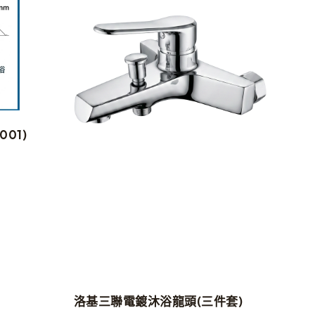
帝
NT
01)
洛基三聯電鍍沐浴龍頭(三件套)