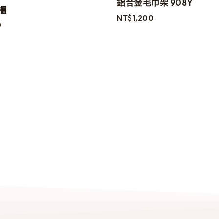
鋁合金毛巾架 908Y
櫃
NT$
1,200
0