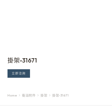
掛架-31671
立即洽詢
Home
衛浴附件
掛架
掛架-31671
You are here: